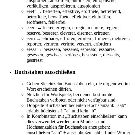
au
spr
o
b
ie
rt,
au
ss
o
rt
ie
rt,
au
t
o
r
i
si
e
rt,
eu
r
o
p
äi
sche,
v
o
rl
äu
f
i
g
e
n,
au
spr
o
b
ie
ren,
au
ssp
io
ni
e
rt
eeeff → b
e
tr
effe
n,
effe
ktiv
e
,
e
rö
ff
n
e
t
e
, b
e
tr
effe
nd,
b
e
tro
ffe
n
e
, b
e
wa
ff
n
e
t
e
,
effe
ktiv
e
r,
e
intr
effe
n,
e
rö
ff
n
e
t
e
n,
fe
hl
e
r
f
r
e
i
eeerr → l
eerer
,
erre
g
e
n,
erre
gt
e
, m
e
h
rere
,
re
gi
ere
,
re
s
er
v
e
, b
e
ss
erer
, cl
e
v
erer
,
e
is
er
n
er
,
er
f
re
u
e
n
eerrr →
e
h
r
ba
rer
,
er
f
r
o
re
n,
er
ö
r
t
er
n, f
r
üh
erer
, m
e
h
rer
e
r
,
re
po
r
t
er
, v
er
i
rre
n, v
er
i
rr
t
e
, v
er
z
err
t,
er
fo
r
d
er
n
eesss → b
esess
en, b
esse
re
s
,
es
pr
ess
o,
ess
bar
es
,
g
esess
en, g
e
wi
sses
,
se
riö
ses
, b
esess
ene, di
esse
it
s
,
g
es
tr
ess
t
Buchstaben ausschließen
Geben Sie einzelne Buchstaben ein, die nirgendwo im
Wort erscheinen dürfen.
Nützlich für Wortspiele, bei denen bestimmte
Buchstaben verboten oder nicht verfügbar sind.
Doppelte Buchstaben bedeuten Höchstanzahl: "aab"
erlaubt höchstens 1 "a" und kein "b".
In Kombination mit „Buchstaben einschließen“ kann
dies verwendet werden, um Mindest- und
Höchstanzahlen für Buchstaben anzugeben:
einschließen "aab" + ausschließen "abb" findet Wörter