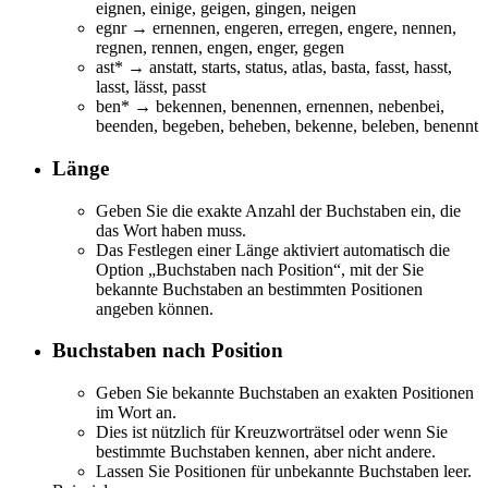
eignen, einige, geigen, gingen, neigen
egnr → ernennen, engeren, erregen, engere, nennen,
regnen, rennen, engen, enger, gegen
ast* → a
n
statt, sta
r
ts, stat
u
s, at
l
as,
b
asta,
f
asst,
h
asst,
l
asst,
l
ässt,
p
asst
ben* → be
k
ennen, benennen, e
r
nennen, nebenbe
i
,
been
d
en, be
g
eben, be
h
eben, be
k
enne, be
l
eben, benenn
t
Länge
Geben Sie die exakte Anzahl der Buchstaben ein, die
das Wort haben muss.
Das Festlegen einer Länge aktiviert automatisch die
Option „Buchstaben nach Position“, mit der Sie
bekannte Buchstaben an bestimmten Positionen
angeben können.
Buchstaben nach Position
Geben Sie bekannte Buchstaben an exakten Positionen
im Wort an.
Dies ist nützlich für Kreuzworträtsel oder wenn Sie
bestimmte Buchstaben kennen, aber nicht andere.
Lassen Sie Positionen für unbekannte Buchstaben leer.