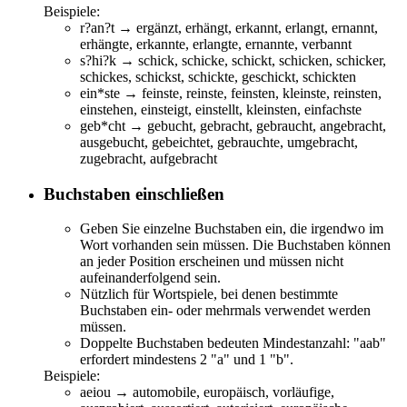
Beispiele:
r?an?t → e
r
g
än
z
t
, e
r
h
än
g
t
, e
r
k
an
n
t
, e
r
l
an
g
t
, e
r
n
an
n
t
,
e
r
h
än
g
t
e, e
r
k
an
n
t
e, e
r
l
an
g
t
e, e
r
n
an
n
t
e, ve
r
b
an
n
t
s?hi?k →
s
c
hi
c
k
,
s
c
hi
c
k
e,
s
c
hi
c
k
t,
s
c
hi
c
k
en,
s
c
hi
c
k
er,
s
c
hi
c
k
es,
s
c
hi
c
k
st,
s
c
hi
c
k
te, ge
s
c
hi
c
k
t,
s
c
hi
c
k
ten
ein*ste → f
einste
, r
einste
, f
einste
n, kl
einste
, r
einste
n,
einste
hen,
einste
igt,
einste
llt, kl
einste
n,
ein
fach
ste
geb*cht →
geb
u
cht
,
geb
ra
cht
,
geb
rau
cht
, an
geb
ra
cht
,
aus
geb
u
cht
,
geb
ei
cht
et,
geb
rau
cht
e, um
geb
ra
cht
,
zu
geb
ra
cht
, auf
geb
ra
cht
Buchstaben einschließen
Geben Sie einzelne Buchstaben ein, die irgendwo im
Wort vorhanden sein müssen. Die Buchstaben können
an jeder Position erscheinen und müssen nicht
aufeinanderfolgend sein.
Nützlich für Wortspiele, bei denen bestimmte
Buchstaben ein- oder mehrmals verwendet werden
müssen.
Doppelte Buchstaben bedeuten Mindestanzahl: "aab"
erfordert mindestens 2 "a" und 1 "b".
Beispiele:
aeiou →
au
t
o
mob
i
l
e
,
eu
r
o
p
äi
sch, v
o
rl
äu
f
i
g
e
,