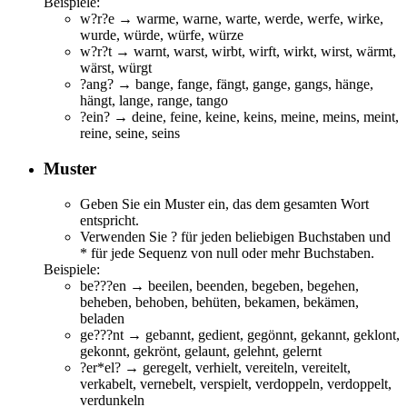
Beispiele:
w?r?e →
w
a
r
m
e
,
w
a
r
n
e
,
w
a
r
t
e
,
w
e
r
d
e
,
w
e
r
f
e
,
w
i
r
k
e
,
w
u
r
d
e
,
w
ü
r
d
e
,
w
ü
r
f
e
,
w
ü
r
z
e
w?r?t →
w
a
r
n
t
,
w
a
r
s
t
,
w
i
r
b
t
,
w
i
r
f
t
,
w
i
r
k
t
,
w
i
r
s
t
,
w
ä
r
m
t
,
w
ä
r
s
t
,
w
ü
r
g
t
?ang? → b
ang
e, f
ang
e, f
äng
t, g
ang
e, g
ang
s, h
äng
e,
h
äng
t, l
ang
e, r
ang
e, t
ang
o
?ein? → d
ein
e, f
ein
e, k
ein
e, k
ein
s, m
ein
e, m
ein
s, m
ein
t,
r
ein
e, s
ein
e, s
ein
s
Muster
Geben Sie ein Muster ein, das dem gesamten Wort
entspricht.
Verwenden Sie ? für jeden beliebigen Buchstaben und
* für jede Sequenz von null oder mehr Buchstaben.
Beispiele:
be???en →
be
eil
en
,
be
end
en
,
be
geb
en
,
be
geh
en
,
be
heb
en
,
be
hob
en
,
be
hüt
en
,
be
kam
en
,
be
käm
en
,
be
lad
en
ge???nt →
ge
ban
nt
,
ge
die
nt
,
ge
gön
nt
,
ge
kan
nt
,
ge
klo
nt
,
ge
kon
nt
,
ge
krö
nt
,
ge
lau
nt
,
ge
leh
nt
,
ge
ler
nt
?er*el? → g
er
eg
el
t, v
er
hi
el
t, v
er
eit
el
n, v
er
eit
el
t,
v
er
kab
el
t, v
er
neb
el
t, v
er
spi
el
t, v
er
dopp
el
n, v
er
dopp
el
t,
v
er
dunk
el
n