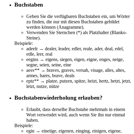
Buchstaben
Geben Sie die verfügbaren Buchstaben ein, um Wörter
zu finden, die nur mit diesen Buchstaben gebildet
werden können (Anagramme).
Verwenden Sie Sternchen (*) als Platzhalter (Blanko-
Steine).
Beispiele:
adeelr → dealer, leader, edler, reale, ader, deal, edel,
edle, leer, real
eegins → eigens, siegen, eigen, eigne, enges, neige,
segne, seien, seine, eine
aesv** →
br
aves,
gr
aves, ve
r
sa
h
, v
i
sa
g
e, a
ll
es, a
lt
es,
a
rm
es,
b
a
r
es,
br
ave,
d
ea
l
s
eptz** → p
la
tze, p
u
tze
n
,
s
p
i
tze,
h
e
i
zt,
h
e
r
tz,
h
etz
t
,
j
etz
t
,
l
etz
t
,
nu
tze,
nü
tze
Buchstabenwiederholung erlauben?
Erlaubt, dass derselbe Buchstabe mehrmals in einem
Wort verwendet wird, auch wenn Sie ihn nur einmal
haben.
Beispiele:
egin → eineiige, eigenen, einging, einigen, eigene,