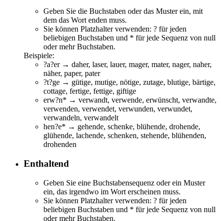
Geben Sie die Buchstaben oder das Muster ein, mit
dem das Wort enden muss.
Sie können Platzhalter verwenden: ? für jeden
beliebigen Buchstaben und * für jede Sequenz von null
oder mehr Buchstaben.
Beispiele:
?a?er → d
a
h
er
, l
a
s
er
, l
a
u
er
, m
a
g
er
, m
a
t
er
, n
a
g
er
, n
a
h
er
,
n
ä
h
er
, p
a
p
er
, p
a
t
er
?t?ge → gü
t
i
ge
, mu
t
i
ge
, nö
t
i
ge
, zu
t
a
ge
, blu
t
i
ge
, bär
t
i
ge
,
cot
t
a
ge
, fer
t
i
ge
, fet
t
i
ge
, gif
t
i
ge
erw?n* → v
erw
a
n
dt, v
erw
e
n
de,
erw
ü
n
scht, v
erw
a
n
dte,
v
erw
e
n
den, v
erw
e
n
det, v
erw
u
n
den, v
erw
u
n
det,
v
erw
a
n
deln, v
erw
a
n
delt
hen?e* → ge
hen
d
e
, sc
hen
k
e
, blü
hen
d
e
, dro
hen
d
e
,
glü
hen
d
e
, lac
hen
d
e
, sc
hen
k
e
n, ste
hen
d
e
, blü
hen
d
e
n,
dro
hen
d
e
n
Enthaltend
Geben Sie eine Buchstabensequenz oder ein Muster
ein, das irgendwo im Wort erscheinen muss.
Sie können Platzhalter verwenden: ? für jeden
beliebigen Buchstaben und * für jede Sequenz von null
oder mehr Buchstaben.